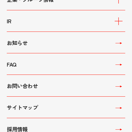
交通誘導警備
イベント警備
会社概要
駐車場警備
役員プロフィール
IR
レセプション・コンセルジュ
理念・ビジョン
ハイウェイ・セキュリティー
グループ企業
IRニュース
ボディーガード
IRライブラリ
お知らせ
空港消防業務
サステナビリティ
駐車場運営管理
配当金状況
マンション代行管理
連結経営成績
FAQ
建物・設備管理
連結財政状態
連結キャッシュ・フロー
株式情報
お問い合わせ
コーポレートガバナンス
電子公告
IR FAQ
サイトマップ
採用情報