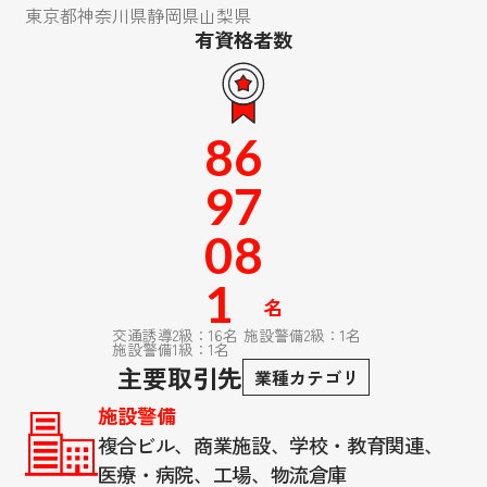
東京都
神奈川県
静岡県
山梨県
有資格者数
18
8
6
9
7
0
8
1
名
交通誘導2級：16名
施設警備2級：1名
施設警備1級：1名
主要取引先
業種カテゴリ
施設警備
複合ビル、商業施設、学校・教育関連、
医療・病院、工場、物流倉庫