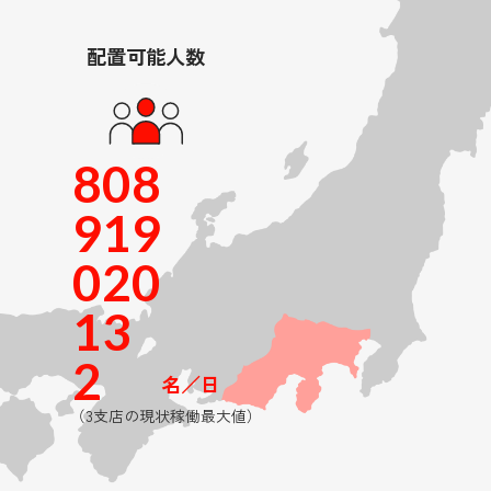
配置可能人数
230
8
0
8
9
1
9
0
2
0
1
3
2
名／日
（3支店の現状稼働最大値）